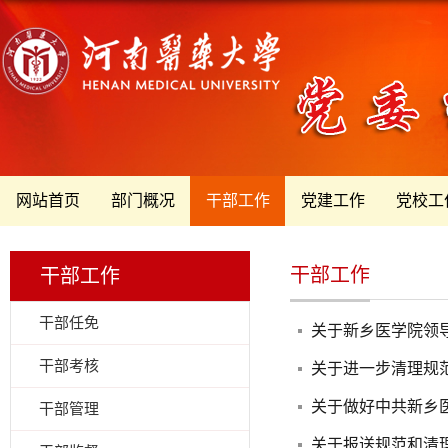
网站首页
部门概况
干部工作
党建工作
党校工
干部工作
干部工作
干部任免
关于新乡医学院领
干部考核
关于进一步清理规
关于做好中共新乡
干部管理
关于报送规范和清