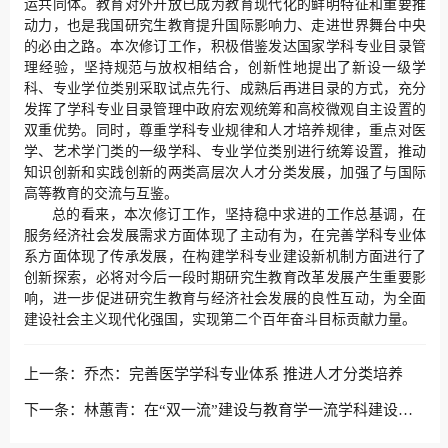
运共同体。教育对外开放已成为教育现代化的鲜明特征和重要推
动力，也是我国研究生教育提升国际影响力、走进世界舞台中央
的必由之路。本次修订工作，积极借鉴发达国家学科专业目录管
理经验，坚持规范与放权相结合，创新性地提出了新设一级学
科、专业学位类别采取试点先行、成熟后再进目录的方式，充分
发挥了学科专业目录管理中政府宏观统筹和高校微观自主设置的
双重优势。同时，尊重学科专业规律和人才培养规律，重点对医
学、艺术学门类的一级学科、专业学位类别进行统筹设置，推动
知识创新和实践创新的两类高层次人才分类发展，加强了与国际
高等教育的交流与互鉴。
总的看来，本次修订工作，坚持稳中求进的工作总基调，在
服务经济社会发展需求方面体现了主动有为，在完善学科专业体
系方面体现了传承发展，在构建学科专业建设新机制方面进行了
创新探索，必将对今后一段时期研究生教育改革发展产生重要影
响，进一步促进研究生教育与经济社会发展的良性互动，为全面
建设社会主义现代化强国，实现第二个百年奋斗目标贡献力量。
上一条：
乔杰：完善医学学科专业体系 推进人才分类培养
下一条：
林蕙青：在“双一流”建设与教育学一流学科建设高端论坛上的交流讲话