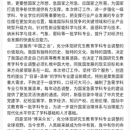
势，更要想国家之所想、急国家之所急、应国家之所需，为国家
打造竞争新优势提供有力支撑。本次修订工作，进一步强化一级
学科、专业学位的同等重要地位，把支撑行业产业发展的专业学
位摆在更加突出位置，瞄准国际科技竞争的关键领域和行业产业
转型升级方向，针对性新设智能科学与技术、遥感科学与技术、
纳米科学与技术、气象、密码等一批学科专业，提升了对经济社
会发展的快速反应能力。
三是服务“中国之治”，充分体现研究生教育学科专业调整的
价值取向。我国有独特的历史、独特的文化、独特的国情，决定
了我国必须走自己的高等教育发展道路，也决定了我国研究生教
育学科专业调整必须扎根中国大地，同我国发展的现实目标和未
来方向紧密联系在一起。本次修订工作，坚持“四个服务”，创造
性的提出了“目录+清单”的学科专业建设新模式，特别是聚焦国家
重大需求，不拘泥于一级学科，口径可大可小，编制了急需学科
专业引导发展清单，每年动态调整，为国家急需学科专业的建设
提供了更加灵活快速的通道。同时，新版目录中增设了中共党史
党建学、纪检监察学、数字经济、知识产权、应用伦理、国际中
文教育等一批学科专业，为进一步提升国家治理体系与治理能力
现代化水平夯实了学科基础和人才基础。
四是坚持“博采众长”，充分体现研究生教育学科专业调整的
全球视野。当今世界，人类越来越成为你中有我、我中有你的命