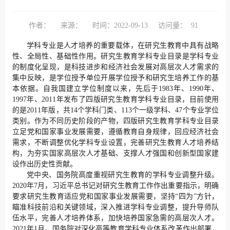
作者：
来源：
时间：2022-09-13
访问量：
91
学科专业是人才培养的重要载体，在研究生教育中具有战略
性、全局性、基础性作用。研究生教育学科专业目录是学科专业
的制度化呈现，是科技进步和经济社会发展对高层次人才需求的
集中反映，是学位授予单位开展学位授予和研究生培养工作的基
本依据。自我国建立学位制度以来，先后于1983年、1990年、
1997年、2011年发布了四版研究生教育学科专业目录，目前使用
的是2011年版，共14个学科门类、113个一级学科、47个专业学位
类别。作为不同历史阶段的产物，四版研究生教育学科专业目录
立足党和国家事业发展需要，遵循教育自身规律，回应经济社会
需求，不断调整优化学科专业设置，完善研究生教育人才培养结
构，为夯实国家高层次人才基础、支撑人才强国和创新型国家建
设作出历史性贡献。
党中央、国务院高度重视研究生教育的学科专业调整升级。
2020年7月，习近平总书记对研究生教育工作作出重要指示，明确
要求研究生教育适应党和国家事业发展需要，坚持“四为”方针，
瞄准科技前沿和关键领域，深入推进学科专业调整，提升导师队
伍水平，完善人才培养体系，加快培养国家急需的高层次人才。
2021年1月，国务院对深化高等教育学科专业体系改革作出部署，