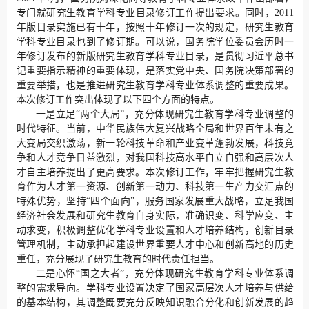
专门就研究生教育学科专业目录修订工作提出要求。同时，2011
年版目录实施已有十年，按照十年修订一次的规定，研究生教育
学科专业目录也到了修订期。可以说，国务院学位委员会历时一
年修订发布的新版研究生教育学科专业目录，是贯彻习近平总书
记重要指示精神的重要体现，是落实党中央、国务院决策部署的
重要举措，也是推进研究生教育学科专业体系调整的重要成果。
本次修订工作突出体现了以下四个方面的特点。
一是立足“两个大局”，充分体现研究生教育学科专业调整的
时代特征。当前，中华民族伟大复兴战略全局和世界百年未有之
大变局交织激荡，新一轮科技革命和产业变革蓬勃发展，科技竞
争和人才竞争日益激烈，对我国科技高水平自立自强和高层次人
才自主培养提出了更高要求。本次修订工作，牢牢把握研究生教
育作为人才第一资源、创新第一动力、科技第一生产力交汇点的
特殊优势，坚持“四个面向”，服务国家发展重大战略，立足我国
经济社会发展和研究生教育自身实际，准确识变、科学应变、主
动求变，积极调整优化学科专业设置和人才培养结构，创新目录
管理机制，主动承担起建设世界重要人才中心和创新高地的历史
重任，充分展现了研究生教育的时代责任担当。
二是心怀“国之大者”，充分体现研究生教育学科专业体系调
整的需求导向。学科专业设置决定了国家高层次人才培养与供给
的基本结构，其调整既要充分反映知识融合分化和创新发展的趋