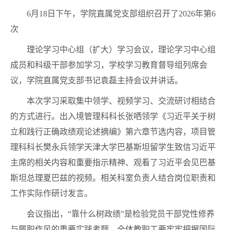
6月18日下午，学院直属党支部组织召开了2026年第6
次
理论学习中心组（扩大）学习会议，理论学习中心组
成员和科级干部参加学习，学校学习教育督导组列席会
议，学院直属党支部书记袁磊主持会议并讲话。
本次学习采取集中领学、视频学习、交流研讨相结合
的方式进行。出入境管理科科长张哂领学《习近平关于树
立和践行正确政绩观论述摘编》第六章节选内容，项目管
理科科长樊永兵领学天津大学巴基斯坦留学生致信习近平
主席的相关内容和重要指示精神、观看了习近平会见巴基
斯坦总理夏巴兹的视频。相关科室负责人结合岗位职责和
工作实际作研讨发言。
会议指出，“靠什么树政绩”是检验党员干部党性修养
与履职作风的重要实践考题。全体教职工要牢牢把握国际