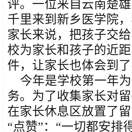
评
。一位
来自云南楚雄
千里来到新乡医学院，
家长来说
，
把孩子交给
校为家长和孩子
的
近距
件，让家长也体会到了
今年是学校第一年为
务。
为了收集家长对留
在
家长
休息区放置了留
“
点赞
”
：
“
一切都安排