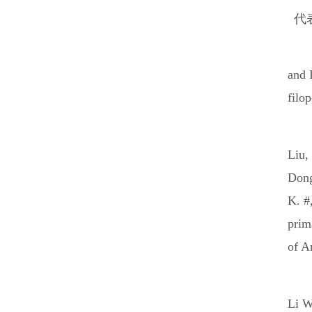
代
and 
filo
Liu,
Dong
K. #
prim
of A
Li W