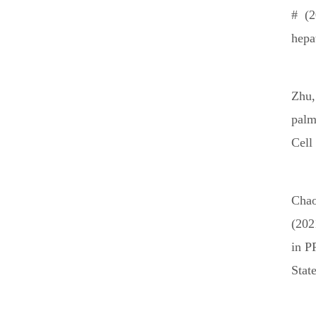
# (2
hepa
Zhu,
palm
Cell
Chao
(202
in P
Stat