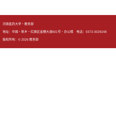
河南医药大学・教务部
地址：中国・新乡・红旗区金穗大道601号・办公楼
电话：0373-3029248
版权所有：©
2026
教务部