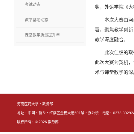
考试动态
奖，外语学院《大
教学基地动态
本次大赛由河
署，聚焦教学创新
课堂教学质量提升年
教学深度融合。
此次佳绩的取
此次大赛为契机，
术与课堂教学的深
河南医药大学・教务部
地址：中国・新乡・红旗区金穗大道601号・办公楼
电话：0373-30292
版权所有：©
2026
教务部