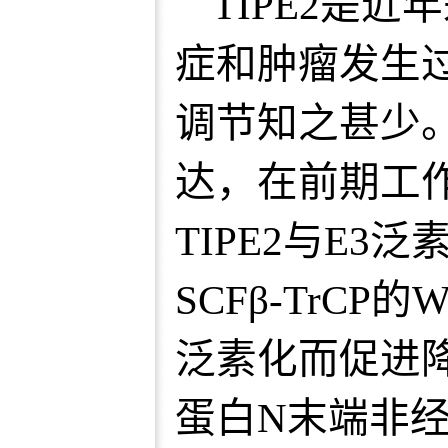
TIPE2是
症和肿瘤发生
调节知之甚少。
达，在前期工
TIPE2与E3
SCFβ-TrCP
泛素化而促进降
蛋白N末端非经