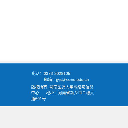
0373-3029105
电话：
jyjs@xxmu.edu.cn
邮箱：
版权所有
河南医药大学
网络与信息
中心
地址：河南省新乡市金穗大
601
道
号