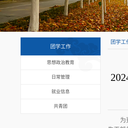
团学工
团学工作
思想政治教育
20
日常管理
就业信息
共青团
为