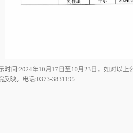
示时间
:
202
4
年
10
月
17
日至
10
月
23
日，如对以上
院反映。电话
:
0373-3831195