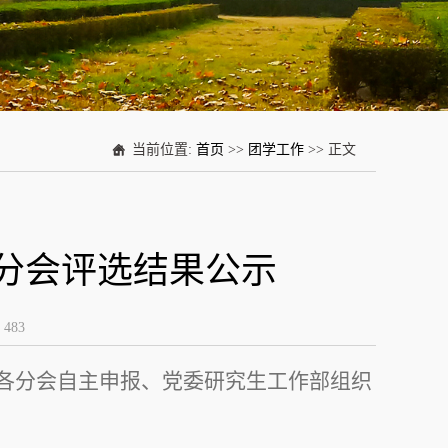
当前位置:
首页
>>
团学工作
>> 正文
究生分会评选结果公示
：
483
评选经各分会自主申报、党委研究生工作部组织
：