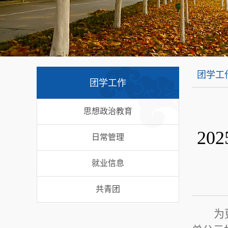
团学工
团学工作
思想政治教育
20
日常管理
就业信息
共青团
为