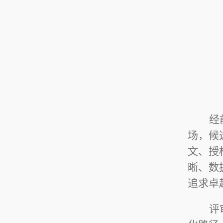
经
场，候
文、授
晰、数
追求卓
评