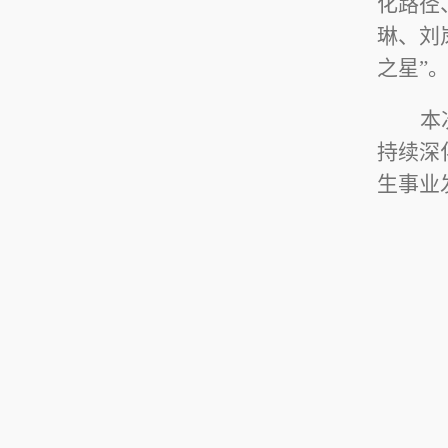
化路径
琳、刘
之星”
本
持续深
生事业