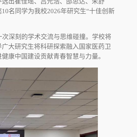
评选出崔佳瑶、吕元浩、邵思达、朱舒
懿
10
名同学为我校
2026
年研究生“十佳创新
一次深刻的学术交流与思维碰撞。学校将
导广大研究生将科研探索融入国家医药卫
进健康中国建设贡献青春智慧与力量。