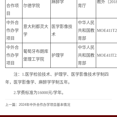
麻醉学
教外〔201
合作项
尔德学院
育厅
目
中外合
中华人民
意大利都灵大
医学影像技
作办学
共和国教
MOE411T2
学
术
项目
育部
中外合
中华人民
葡萄牙布朗库
作办学
护理学
共和国教
MOE41IT2
堡理工学院
项目
育部
注：1.医学检验技术、护理学、医学影像技术学制四
年，医学影像学、麻醉学学制五年。
2.学费标准为16000元/学年。
上一篇：2024年中外合作办学项目基本情况