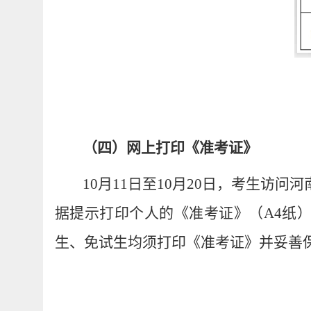
（
四
）网上打印《准考证》
10
月
11
日至
10
月
20
日，考生访问河
据提示打印个人的《准考证》（
A4
纸
生、免试生均须打印《准考证》并妥善