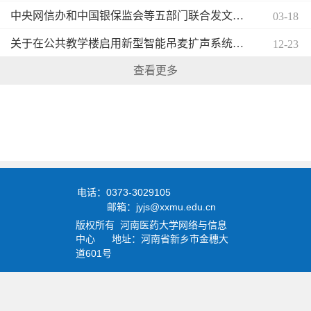
中央网信办和中国银保监会等五部门联合发文进一步规范大学生互联网消费贷款监督管理
03-18
关于在公共教学楼启用新型智能吊麦扩声系统的通知
12-23
查看更多
0373-3029105
电话：
jyjs@xxmu.edu.cn
邮箱：
版权所有
河南医药大学
网络与信息
中心
地址：河南省新乡市金穗大
601
道
号