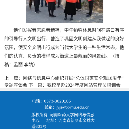
他们发挥着志愿者精神，中午牺牲休息时间在路口有序
的引导行人文明出行，营造了巩固文明创建从我做起的良好
氛围，使安全文明出行成为当代大学生的一种生活常态，他
们的认真、负责的模样成为街道上最靓丽的风景线。（撰
稿：孟丽 李靖）
上一篇：网络与信息中心组织开展“总体国家安全观10周年”
专题座谈会
下一篇：我校举办2024年度网站管理员培训会
0373-3029105
电话：
jyjs@xxmu.edu.cn
邮箱：
版权所有
河南医药大学
网络与信息
中心
地址：河南省新乡市金穗大
601
道
号