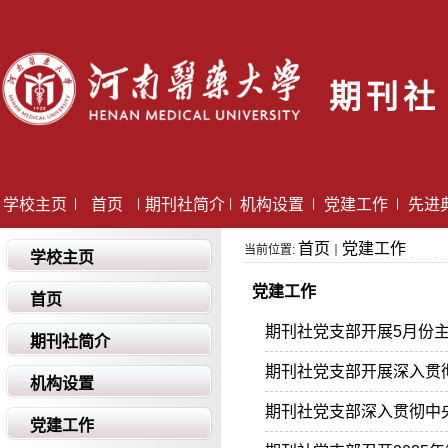
期刊社
学校主页
|
首页
|
期刊社简介
|
机构设置
|
党建工作
|
先进
首页
党建工作
当前位置:
学校主页
党建工作
首页
期刊社党支部开展5月份
期刊社简介
期刊社党支部开展深入贯
机构设置
期刊社党支部深入贯彻中
党建工作