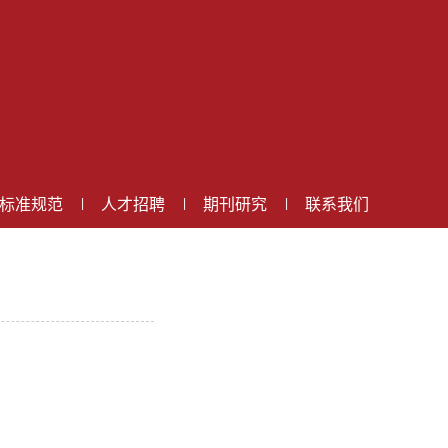
标准规范
|
人才招聘
|
期刊研究
|
联系我们