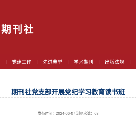
期刊社
置
|
党建工作
|
先进典型
|
学术期刊
|
出版法规
|
期刊社党支部开展党纪学习教育读书班
发布时间：2024-06-07 浏览次数：
68