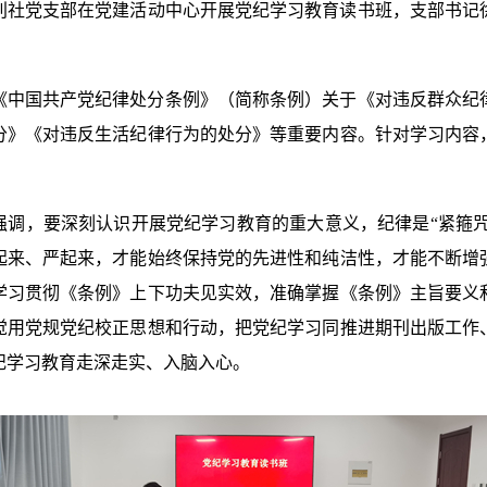
期刊社党支部在党建活动中心开展党纪学习教育读书班，支部书记
《中国共产党纪律处分条例》（简称条例）关于《对违反群众纪
分》《对违反生活纪律行为的处分》等重要内容。针对学习内容
强调，要深刻认识开展党纪学习教育的重大意义，纪律是“紧箍咒”
起来、严起来，才能始终保持党的先进性和纯洁性，才能不断增
学习贯彻《条例》上下功夫见实效，准确掌握《条例》主旨要义
觉用党规党纪校正思想和行动，把党纪学习同推进期刊出版工作
纪学习教育走深走实、入脑入心。