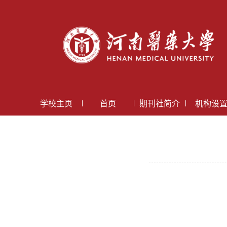
学校主页
|
首页
|
期刊社简介
|
机构设