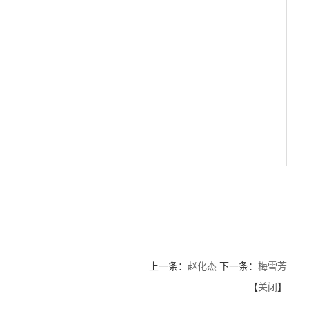
上一条：
赵化杰
下一条：
梅雪芳
【
关闭
】