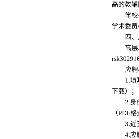
高
的教辅
学校
学术委员
四、
高层
rsk30
应聘
1.填
下载）；
2.
（
PDF
格
3.
4.