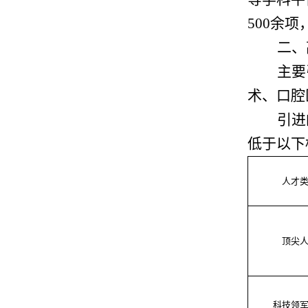
500余
二、
主要
术、口腔
引进
低于以下
人才
顶尖
科技领