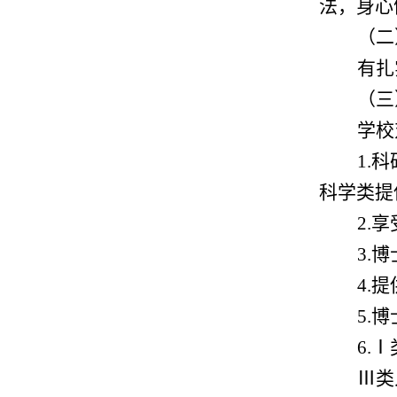
法，身心
（二
有扎
（
三
学校
1.
科
科学类提
2.
享
3.
博
4.
提
5
.
博
6
.Ⅰ
Ⅲ
类