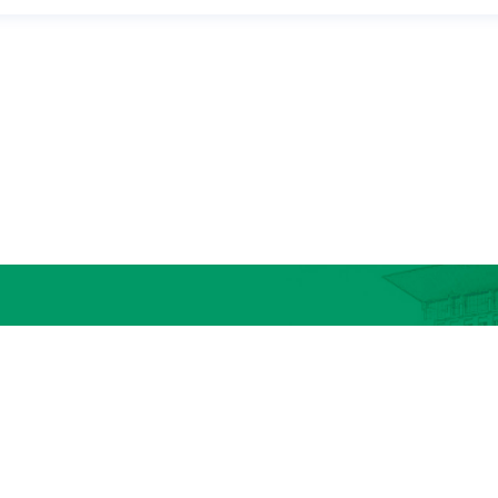
6
地址：
河南省新乡市红旗区金穗大道601号
edu.cn
邮政编码：
453003
技术支持：上海骥灏
网站访问量
ght © 河南医药大学图书馆