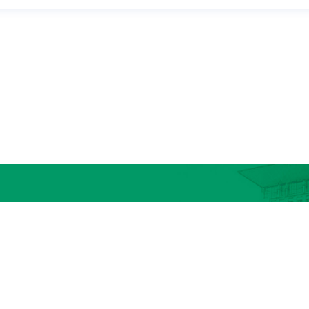
6
地址：
河南省新乡市红旗区金穗大道601号
edu.cn
邮政编码：
453003
技术支持：上海骥灏
网站访问量
ght © 河南医药大学图书馆