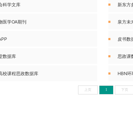
会科学文库
新东方
物医学OA期刊
泉方未
PP
皮书数
堂数据库
思政课
高校课程思政数据库
HBN
上页
1
下页