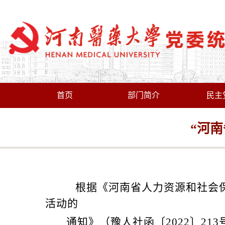
首页
部门简介
民主
“河
根据《河南省人力资源和社会
活动的
通知》
（豫人社函〔
2022
〕
213