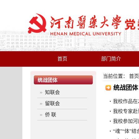
首页
部门简介
当前位置：
首页
统战团体
统战团体
知联会
我校作品在
留联会
我校专家赴
侨 联
我校参加河
“魂”“体