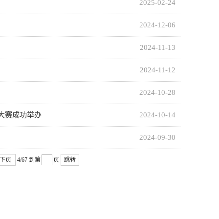
2025-02-24
2024-12-06
2024-11-13
2024-11-12
2024-10-28
大赛成功举办
2024-10-14
2024-09-30
下页
4/67
到第
页
跳转