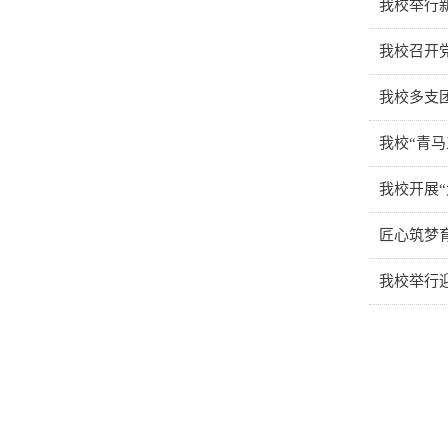
我校举行
我校召开
我校多支
我校“青
我校开展
匠心筑梦
我校举行