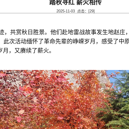
踏秋寻红 薪火相传
2025-11-03 点击：[
29
]
迹，共赏秋日胜景。他们赴地雷战故事发生地赵庄
。此次活动缅怀了革命先辈的峥嵘岁月，感受了中原
岁月，又赓续了薪火。