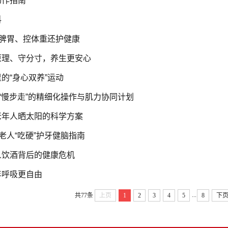
动作指南
科
，养脾胃、控体重还护健康
原理、守分寸，养生更安心
的“身心双养”运动
：“慢步走”的精细化操作与肌力协同计划
老年人晒太阳的科学方案
：老人“吃硬”护牙健脑指南
人饮酒背后的健康危机
年呼吸更自由
...
共77条
上页
1
2
3
4
5
8
下