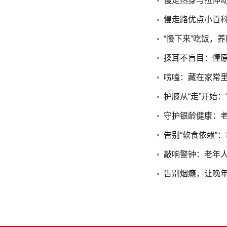
​慢走热身与拉伸
慢走路优点小百
​“慢下来”吃饭
揉耳不盲目：懂
唠嗑：藏在家常里
护膝从“走”开始
守护银龄健康：
告别“软食依赖”
敲响警钟：老年
告别烟瘾，让晚