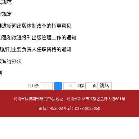
式规范
理规定
推进新闻出版体制改革的指导意见
加强和改进报刊出版管理工作的通知
纸期刊主要负责人任职资格的通知
读暂行办法
例
跳转
共11条
上页
1
下页
到第
页
河南省科技期刊研究中心 地址：河南省新乡市红旗区金穗大道601号
邮编：453003 电话：0373-3029650