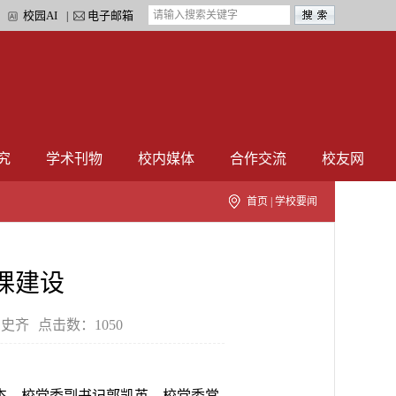
校园AI
电子邮箱
|
|
究
学术刊物
校内媒体
合作交流
校友网
首页
|
学校要闻
课建设
：史齐
点击数：
1050
杰，校党委副书记郭凯英，校党委常