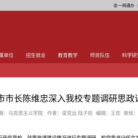
一网通办
属单位
招生就业
教育教学
师资队伍
科学研
市市长陈维忠深入我校专题调研思政
源：马克思主义学院
作者：梁克远 陆子彤
编辑：王欢
审核
一行莅临我校，就思政课建设情况进行专题调研。校党委书记任文