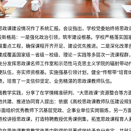
思政课建设情况作了系统汇报。会议指出，学校党委始终将思政
建设新格局：一是强化政治引领，筑牢建设根基。学校严格落实国
展重点工程，确保课程开齐开足、建设优先推进。二是深化改革
建成覆盖国家级－省级－校级、理论－实践等多层次一流课程群
充分发挥思政课名师工作室和示范性马克思主义学院的辐射带动
队伍，夯实师资根基。实施强基引领计划，健全“传帮带”培育体
绩，培育了一支信仰坚定、业务精湛的思政课教师队伍。
线教学实践，分享了在学情精准研判、“大思政课”资源整合等方
共建、推进协同育人提出：依据《高校思政课教师队伍建设规划（2
一方面组织优秀教师下沉基层党政、企事业单位实岗锻炼，另一方
进校讲授思政课，打造特聘教授优秀课例集，拓宽思政课程育人
校在思政课教育教学改革中取得的显著成效给予充分肯定，并就