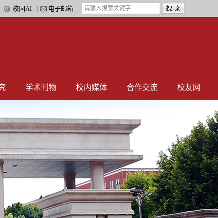
校园AI
电子邮箱
|
|
究
学术刊物
校内媒体
合作交流
校友网