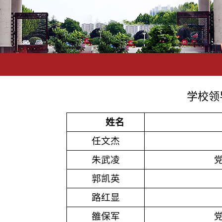
学校领
姓名
任文杰
朱武凌
郭凯英
路红显
雒保军