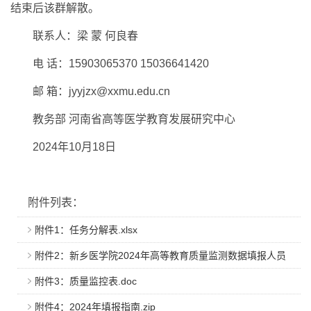
结束后该群解散。
联系人：梁 蒙 何良春
电 话：15903065370 15036641420
邮 箱：jyyjzx@xxmu.edu.cn
教务部 河南省高等医学教育发展研究中心
2024年10月18日
附件列表：
附件1：任务分解表.xlsx
附件2：新乡医学院2024年高等教育质量监测数据填报人员
信息表.docx
附件3：质量监控表.doc
附件4：2024年填报指南.zip