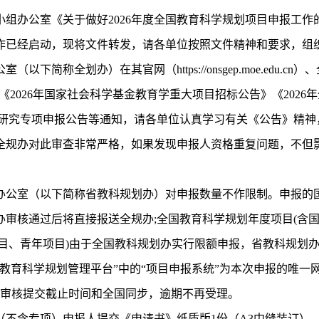
组办公室《关于做好2026年度全国教育科学规划项目申报工作的
作已经启动，现将文件转发，请各单位按照文件精神和要求，组
下简称全划办）在其官网（https://onsgep.moe.edu.
.227）上发布了《2026年国家社会科学基金教育学重大项目招标公告》《
划各研究专项申报公告等通知，请各单位认真学习有关《公告》精
，全规办对此审查非常严格，如果发现申报人资格重复问题，不但
办公室（以下简称省教科规划办）对申报数量不作限制。申报的
办审核通过后将直接报送全规办;全国教育科学规划年度项目(含
项目、青年项目)由于全国教科规划办实行限额申报，省教科规划
教育科学规划管理平台”中的“项目申报系统”为本次申报的唯一网络
网上审核提交截止时间和全国同步，逾期不再受理。
（不含专项）申报人提交《申请书》纸质版1份（A3中缝装订）