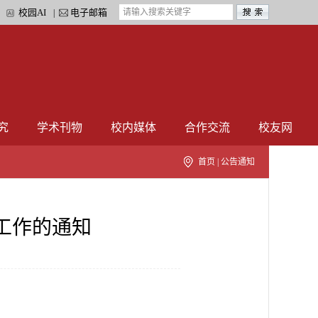
校园AI
电子邮箱
|
|
究
学术刊物
校内媒体
合作交流
校友网
首页
|
公告通知
工作的通知