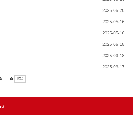
2025-05-20
2025-05-16
2025-05-16
2025-05-15
2025-03-18
2025-03-17
第
页
跳转
93