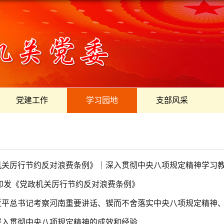
党建工作
学习园地
支部风采
机关厉行节约反对浪费条例》｜深入贯彻中央八项规定精神学习
印发《党政机关厉行节约反对浪费条例》
近平总书记考察河南重要讲话、锲而不舍落实中央八项规定精神
深入贯彻中央八项规定精神的成效和经验