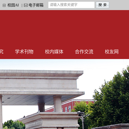
校园AI
电子邮箱
|
|
究
学术刊物
校内媒体
合作交流
校友网