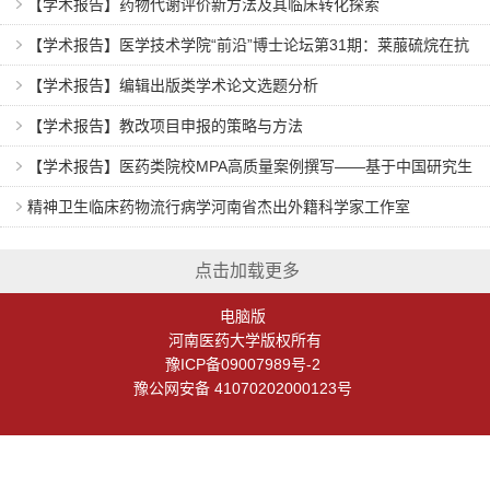
【学术报告】药物代谢评价新方法及其临床转化探索
【学术报告】医学技术学院“前沿”博士论坛第31期：莱菔硫烷在抗
白血病中的作用和机制
【学术报告】编辑出版类学术论文选题分析
​【学术报告】教改项目申报的策略与方法
​【学术报告】医药类院校MPA高质量案例撰写——基于中国研究生
公共管理案例大赛的分析
精神卫生临床药物流行病学河南省杰出外籍科学家工作室
点击加载更多
电脑版
河南医药大学版权所有
豫ICP备09007989号-2
豫公网安备 41070202000123号