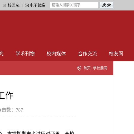
校园AI
电子邮箱
|
|
究
学术刊物
校内媒体
合作交流
校友网
首页
|
学校要闻
工作
点击数：
787
查。本学期期末考试历时两周，全校