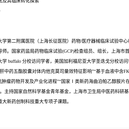
法及其临床转化探索
0
大学第二附属医院（上海长征医院）药物/医疗器械临床试验中心
师。国家药监局药物临床试验(GCP)检查组员、组长，上海市
学 buffalo 分校访问学者，美国加利福尼亚大学圣迭戈分校
肝中药五酯胶囊对体内他克莫司量效特征影响”“基于血液中含FK
抗肿瘤药物开发及产业化进程”“国家Ⅰ类新药海曲泊帕乙醇胺片在
究。主持国家自然科学基金青年基金，上海市卫生局中医药科研
重大新药创制科技重大专项子课题。